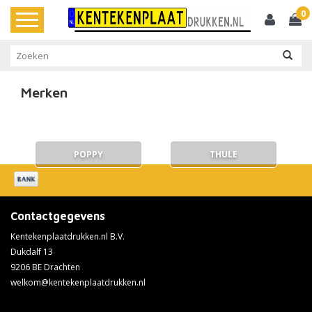
0
Toggle
navigation
Merken
POPPY
THULE
Contactgegevens
Kentekenplaatdrukken.nl B.V.
Dukdalf 13
9206 BE Drachten
welkom@kentekenplaatdrukken.nl