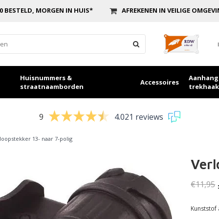
0 BESTELD, MORGEN IN HUIS*
AFREKENEN IN VEILIGE OMGEV
Huisnummers &
Aanhang
Accessoires
straatnaamborden
trekhaak
9
4.021 reviews
loopstekker 13- naar 7-polig
Verl
€11,95
Kunststof