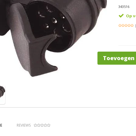
343516
Op v
Toevoegen
E
REVIEWS