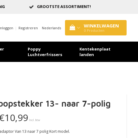
ING
GROOTSTE ASSORTIMENT!
WINKELWAGEN
Inloggen
|
Registreren
Nederlands
0
Producten
er
Poppy
Kentekenplaat
Luchtverfrissers
landen
oopstekker 13- naar 7-polig
€10,99
Incl. btw
 adaptor Van 13 naar 7 polig Kort model.