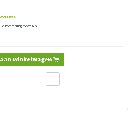
oorraad
| Je beoordeling toevoegen
 aan winkelwagen