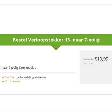
Bestel
Verloopstekker 13- naar 7-polig
€10,99
€11,95
Incl. btw
 naar 7 polig Kort model.
| Je beoordeling toevoegen
Op voorraad