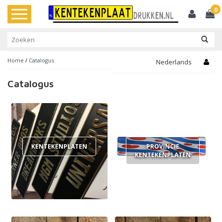
0
Toggle
navigation
Home
/
Catalogus
Nederlands
Catalogus
KENTEKENPLATEN
PROVINCIE
KENTEKENPLATEN