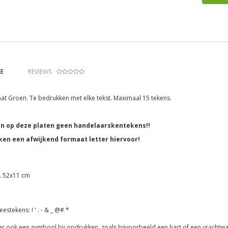
E
REVIEWS
at Groen. Te bedrukken met elke tekst. Maximaal 15 tekens.
n op deze platen geen handelaarskentekens!!
ken een afwijkend formaat letter hiervoor!
. 52x11 cm
estekens: ! ' . - & _ @# *
r ook een symbool bij opdrukken, zoals bijvoorbeeld een hart of een vrachtwag