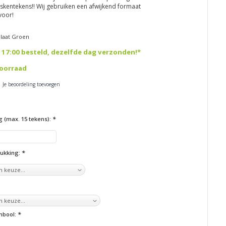
skentekens!! Wij gebruiken een afwijkend formaat
rvoor!
laat Groen
 17:00 besteld, dezelfde dag verzonden!*
oorraad
| Je beoordeling toevoegen
g (max. 15 tekens):
*
rukking:
*
ymbool:
*