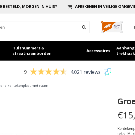
0 BESTELD, MORGEN IN HUIS*
AFREKENEN IN VEILIGE OMGEV
Huisnummers &
Aanhang
Accessoires
straatnaamborden
trekhaak
9
4.021 reviews
ene kentekenplaat met naam
Gro
€15
Kentekenp
tekst. Ma