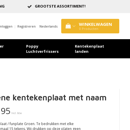
ING
GROOTSTE ASSORTIMENT!
WINKELWAGEN
Inloggen
|
Registreren
Nederlands
0
Producten
er
Poppy
Kentekenplaat
Luchtverfrissers
landen
ene kentekenplaat met naam
,95
Incl. btw
laat / funplate Groen. Te bedrukken met elke
ximaal 15 tekens. Wij drukken op deze platen geen