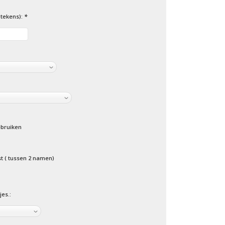
 tekens):
*
bruiken
st ( tussen 2 namen)
es.: