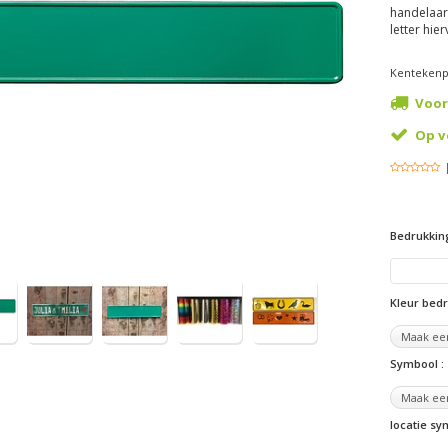
handelaar
letter hie
Kentekenp
Voor
Op v
Bedrukkin
Kleur bed
Symbool :
locatie s