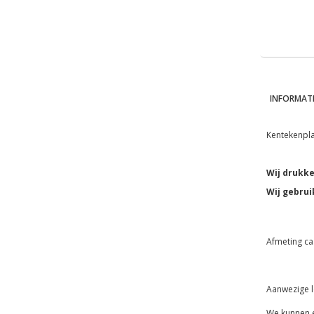
INFORMATI
Kentekenpla
Wij drukke
Wij gebrui
Afmeting ca
Aanwezige le
We kunnen e