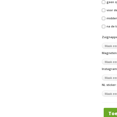
geen s
voor de
midden 
na de t
Zuignappe
Magneten
Instagram 
NL sticker:
To