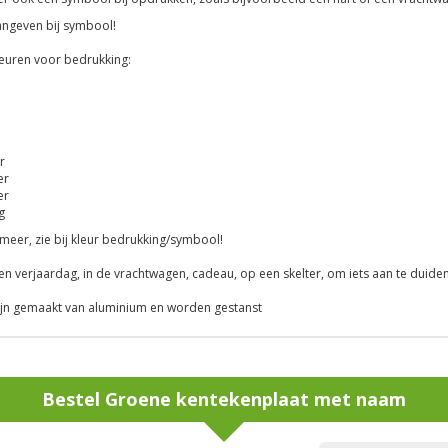
aangeven bij symbool!
leuren voor bedrukking:
r
er
er
g
meer, zie bij kleur bedrukking/symbool!
n verjaardag, in de vrachtwagen, cadeau, op een skelter, om iets aan te duiden
ijn gemaakt van aluminium en worden gestanst
Bestel
Groene kentekenplaat met naam