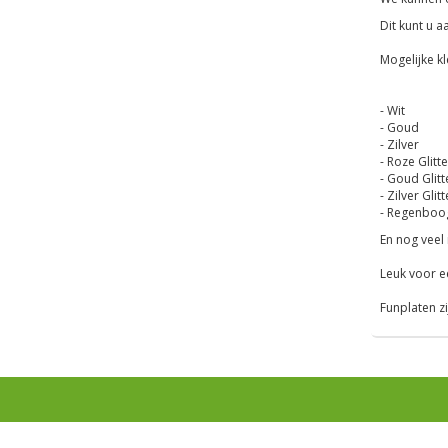
Dit kunt u 
Mogelijke k
- Wit
- Goud
- Zilver
- Roze Glitte
- Goud Glitt
- Zilver Glitt
- Regenboo
En nog veel 
Leuk voor ee
Funplaten z