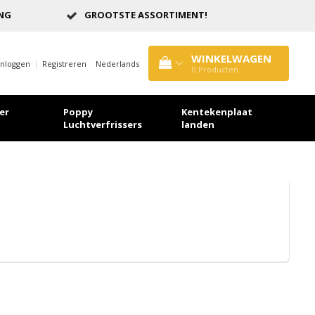
ING
GROOTSTE ASSORTIMENT!
WINKELWAGEN
Inloggen
|
Registreren
Nederlands
0
Producten
er
Poppy
Kentekenplaat
Luchtverfrissers
landen