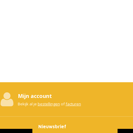
Mijn account
Bekijk al je
bestellingen
of
facturen
Nieuwsbrief