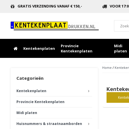
GRATIS VERZENDING VANAF € 150,-
VOOR 17:0
Provincie
Midi
Kentekenplaten
Kentekenplaten
platen
Home
/
Kenteken
Categorieën
Kenteke
Kentekenplaten
Kentek
Provincie Kentekenplaten
Midi platen
Huisnummers & straatnaamborden