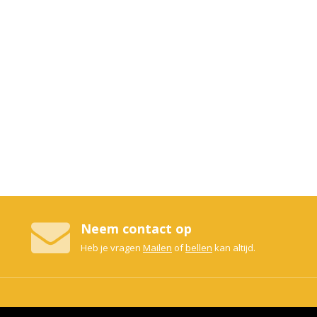
Neem contact op
Heb je vragen
Mailen
of
bellen
kan altijd.