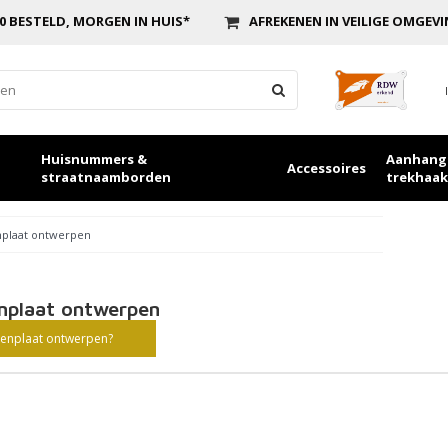
0 BESTELD, MORGEN IN HUIS*
AFREKENEN IN VEILIGE OMGEV
Huisnummers &
Aanhang
Accessoires
straatnaamborden
trekhaak
plaat ontwerpen
nplaat ontwerpen
enplaat ontwerpen?