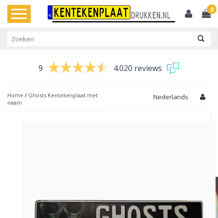
0
Toggle
navigation
9
4.020 reviews
Home
/
Ghosts Kentekenplaat met
Nederlands
naam