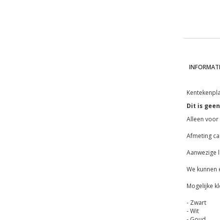
INFORMATI
Kentekenplaa
Dit is gee
Alleen voor
Afmeting ca
Aanwezige le
We kunnen e
Mogelijke k
- Zwart
- Wit
- Goud