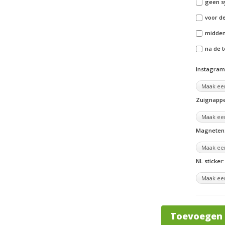
geen s
voor de
midden 
na de t
Instagram 
Zuignappe
Magneten
NL sticker:
Toevoegen