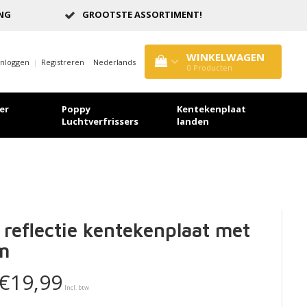
ING
GROOTSTE ASSORTIMENT!
WINKELWAGEN
Inloggen
|
Registreren
Nederlands
0
Producten
er
Poppy
Kentekenplaat
Luchtverfrissers
landen
 reflectie kentekenplaat met
m
€19,99
Incl. btw