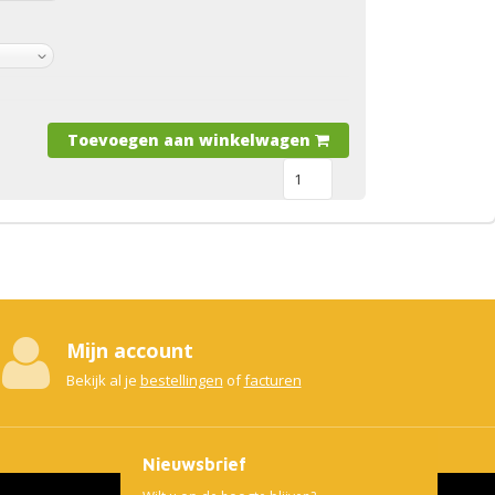
Toevoegen aan winkelwagen
Mijn account
Bekijk al je
bestellingen
of
facturen
Nieuwsbrief