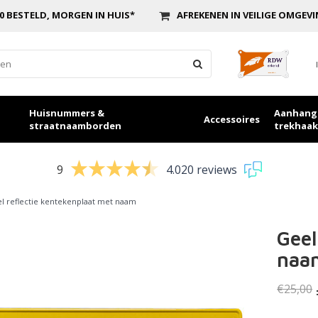
0 BESTELD, MORGEN IN HUIS*
AFREKENEN IN VEILIGE OMGEV
Huisnummers &
Aanhang
Accessoires
straatnaamborden
trekhaak
9
4.020 reviews
l reflectie kentekenplaat met naam
Geel
naa
€25,00