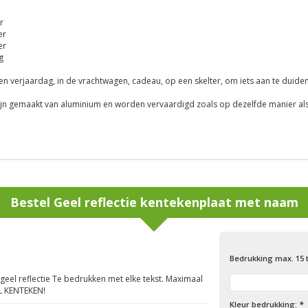
r
er
er
g
n verjaardag, in de vrachtwagen, cadeau, op een skelter, om iets aan te duiden
ijn gemaakt van aluminium en worden vervaardigd zoals op dezelfde manier a
Bestel
Geel reflectie kentekenplaat met naam
Bedrukking max. 15 
 geel reflectie Te bedrukken met elke tekst. Maximaal
L KENTEKEN!
Kleur bedrukking:
*