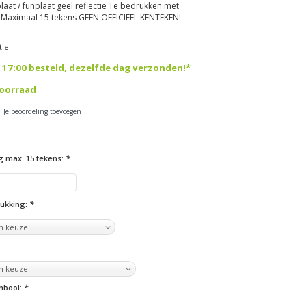
aat / funplaat geel reflectie Te bedrukken met
t. Maximaal 15 tekens GEEN OFFICIEEL KENTEKEN!
tie
 17:00 besteld, dezelfde dag verzonden!*
oorraad
| Je beoordeling toevoegen
g max. 15 tekens:
*
rukking:
*
ymbool:
*