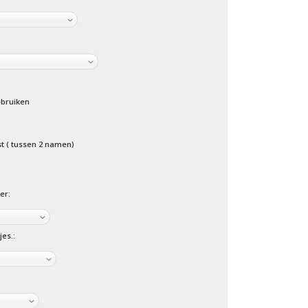
bruiken
st ( tussen 2 namen)
er:
es.: