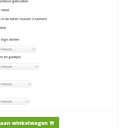
ymbool gebruiken
 tekst
in de tekst ( tussen 2 namen)
ekst
logo sticker:
n en gaatjes.:
:
 aan winkelwagen