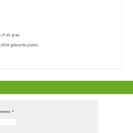
 of als grap.
ls RDW gekeurde platen.
tekens:
*