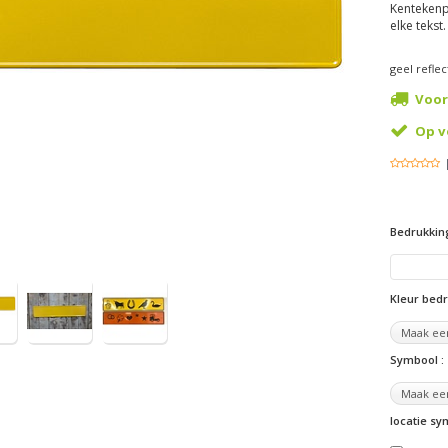
Kentekenpl
elke teks
geel reflec
Voor
Op v
Bedrukkin
Kleur bed
Symbool :
locatie s