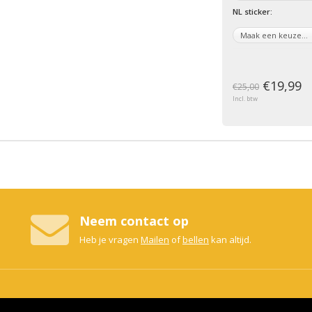
NL sticker:
€19,99
€25,00
Incl. btw
Neem contact op
Heb je vragen
Mailen
of
bellen
kan altijd.