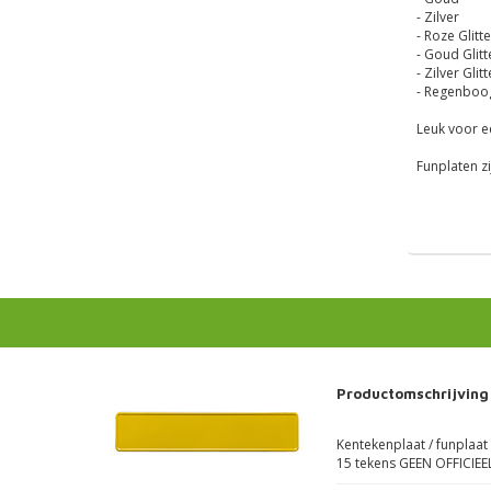
- Zilver
- Roze Glitte
- Goud Glitt
- Zilver Glitt
- Regenboo
Leuk voor ee
Funplaten z
Productomschrijving
Kentekenplaat / funplaat
15 tekens GEEN OFFICIEE