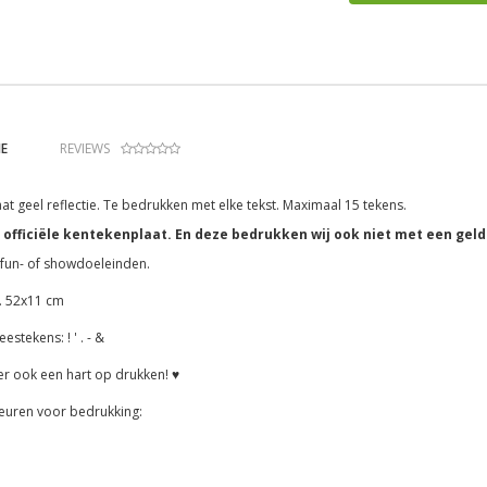
E
REVIEWS
t geel reflectie. Te bedrukken met elke tekst. Maximaal 15 tekens.
n officiële kentekenplaat. En deze bedrukken wij ook niet met een gel
 fun- of showdoeleinden.
. 52x11 cm
estekens: ! ' . - &
r ook een hart op drukken! ♥
leuren voor bedrukking: