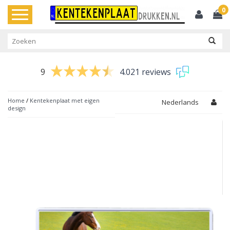
0
Toggle
navigation
9
4.021 reviews
Home
/
Kentekenplaat met eigen
Nederlands
design