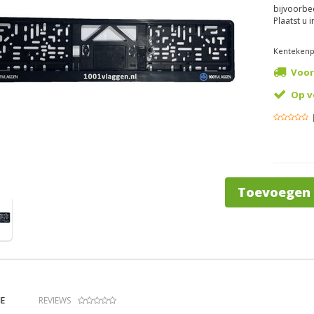
bijvoorbee
Plaatst u 
Kentekenp
Voor
Op v
Toevoegen
E
REVIEWS