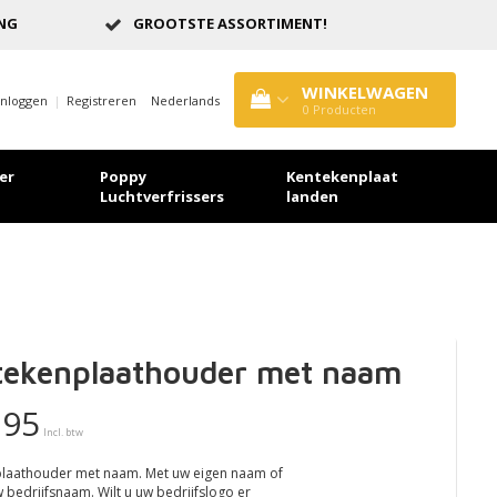
ING
GROOTSTE ASSORTIMENT!
WINKELWAGEN
Inloggen
|
Registreren
Nederlands
0
Producten
er
Poppy
Kentekenplaat
Luchtverfrissers
landen
tekenplaathouder met naam
,95
Incl. btw
laathouder met naam. Met uw eigen naam of
w bedrijfsnaam. Wilt u uw bedrijfslogo er