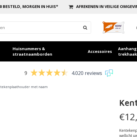
0 BESTELD, MORGEN IN HUIS*
AFREKENEN IN VEILIGE OMGEV
Huisnummers &
Aanhang
Accessoires
straatnaamborden
trekhaak
9
4.020 reviews
tekenplaathouder met naam
Ken
€12
Kentekenp
wellicht u