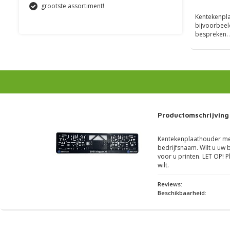
grootste assortiment!
Kentekenpla
bijvoorbeel
bespreken.
Productomschrijving
Kentekenplaathouder met
bedrijfsnaam. Wilt u uw b
voor u printen. LET OP! P
wilt.
Reviews:
Beschikbaarheid: