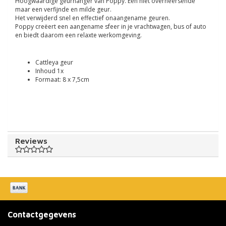
Hoogwaardige geurhanger van Poppy. Een niet overheersende
maar een verfijnde en milde geur.
Het verwijderd snel en effectief onaangename geuren.
Poppy creëert een aangename sfeer in je vrachtwagen, bus of auto
en biedt daarom een relaxte werkomgeving.
Cattleya geur
Inhoud 1x
Formaat: 8 x 7,5cm
Reviews
Contactgegevens