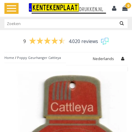
0
Toggle
navigation
9
4.020 reviews
Home
/
Poppy Geurhanger Cattleya
Nederlands