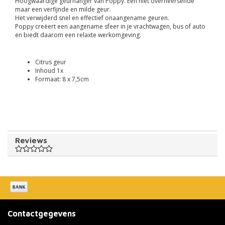
Hoogwaardige geurhanger van Poppy. Een niet overheersende
maar een verfijnde en milde geur.
Het verwijderd snel en effectief onaangename geuren.
Poppy creëert een aangename sfeer in je vrachtwagen, bus of auto
en biedt daarom een relaxte werkomgeving.
Citrus geur
Inhoud 1x
Formaat: 8 x 7,5cm
Reviews
Contactgegevens