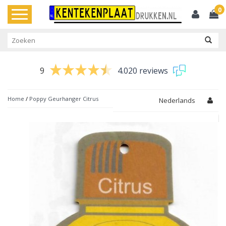
0
Toggle
navigation
9
4.020 reviews
Home
/
Poppy Geurhanger Citrus
Nederlands