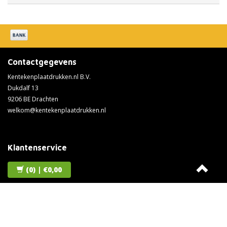
Contactgegevens
Kentekenplaatdrukken.nl B.V.
Dukdalf 13
9206 BE Drachten
welkom@kentekenplaatdrukken.nl
Klantenservice
Over ons
(0)
| €0,00
Algemene voorwaarden
Verzendkosten
Privacy Policy
Betaalmethoden
Verzenden & retourneren
Klantenservice
Kentekenplaat ontwerpen