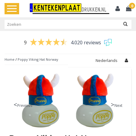
0
Toggle
navigation
9
4.020 reviews
Home
/
Poppy Viking Hat Norway
Nederlands
Previous
Next