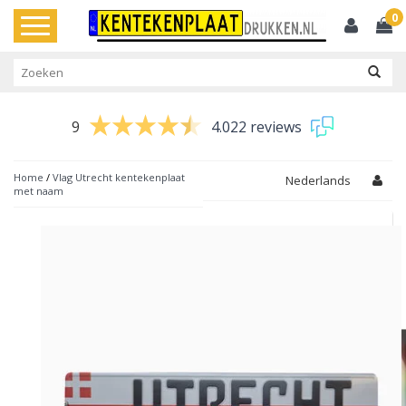
0
Toggle
navigation
9
4.022 reviews
Home
/
Vlag Utrecht kentekenplaat
Nederlands
met naam