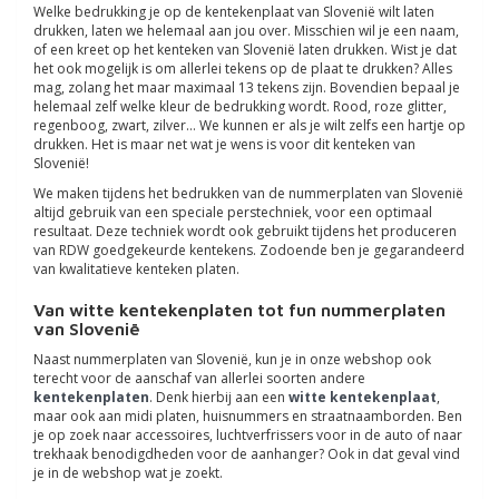
Welke bedrukking je op de kentekenplaat van Slovenië wilt laten
drukken, laten we helemaal aan jou over. Misschien wil je een naam,
of een kreet op het kenteken van Slovenië laten drukken. Wist je dat
het ook mogelijk is om allerlei tekens op de plaat te drukken? Alles
mag, zolang het maar maximaal 13 tekens zijn. Bovendien bepaal je
helemaal zelf welke kleur de bedrukking wordt. Rood, roze glitter,
regenboog, zwart, zilver… We kunnen er als je wilt zelfs een hartje op
drukken. Het is maar net wat je wens is voor dit kenteken van
Slovenië!
We maken tijdens het bedrukken van de nummerplaten van Slovenië
altijd gebruik van een speciale perstechniek, voor een optimaal
resultaat. Deze techniek wordt ook gebruikt tijdens het produceren
van RDW goedgekeurde kentekens. Zodoende ben je gegarandeerd
van kwalitatieve kenteken platen.
Van witte kentekenplaten tot fun nummerplaten
van Slovenië
Naast nummerplaten van Slovenië, kun je in onze webshop ook
terecht voor de aanschaf van allerlei soorten andere
kentekenplaten
. Denk hierbij aan een
witte kentekenplaat
,
maar ook aan midi platen, huisnummers en straatnaamborden. Ben
je op zoek naar accessoires, luchtverfrissers voor in de auto of naar
trekhaak benodigdheden voor de aanhanger? Ook in dat geval vind
je in de webshop wat je zoekt.