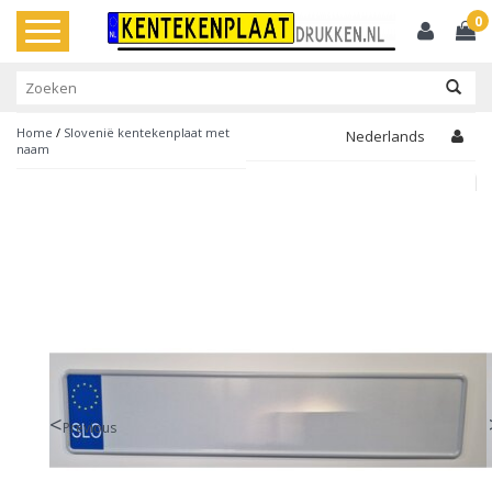
0
Toggle
navigation
Home
/
Slovenië kentekenplaat met
Nederlands
naam
Previous