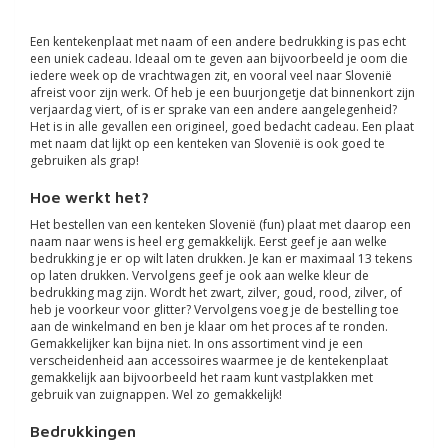
Een kentekenplaat met naam of een andere bedrukking is pas echt
een uniek cadeau. Ideaal om te geven aan bijvoorbeeld je oom die
iedere week op de vrachtwagen zit, en vooral veel naar Slovenië
afreist voor zijn werk. Of heb je een buurjongetje dat binnenkort zijn
verjaardag viert, of is er sprake van een andere aangelegenheid?
Het is in alle gevallen een origineel, goed bedacht cadeau. Een plaat
met naam dat lijkt op een kenteken van Slovenië is ook goed te
gebruiken als grap!
Hoe werkt het?
Het bestellen van een kenteken Slovenië (fun) plaat met daarop een
naam naar wens is heel erg gemakkelijk. Eerst geef je aan welke
bedrukking je er op wilt laten drukken. Je kan er maximaal 13 tekens
op laten drukken. Vervolgens geef je ook aan welke kleur de
bedrukking mag zijn. Wordt het zwart, zilver, goud, rood, zilver, of
heb je voorkeur voor glitter? Vervolgens voeg je de bestelling toe
aan de winkelmand en ben je klaar om het proces af te ronden.
Gemakkelijker kan bijna niet. In ons assortiment vind je een
verscheidenheid aan accessoires waarmee je de kentekenplaat
gemakkelijk aan bijvoorbeeld het raam kunt vastplakken met
gebruik van zuignappen. Wel zo gemakkelijk!
Bedrukkingen